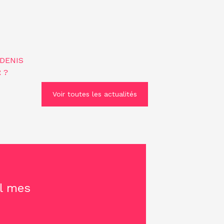
 DENIS
 ?
Voir toutes les actualités
il mes