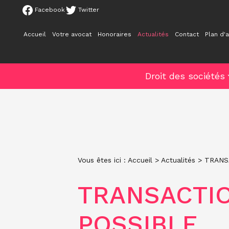
Panneau de gestion des cookies
Facebook
Twitter
Accueil
Votre avocat
Honoraires
Actualités
Contact
Plan d'
Droit des sociétés
Vous êtes ici :
Accueil
>
Actualités
> TRANS
TRANSACTIO
POSSIBLE