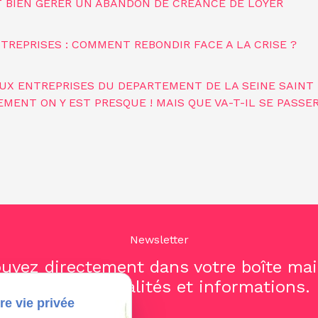
NT BIEN GERER UN ABANDON DE CREANCE DE LOYER
NTREPRISES : COMMENT REBONDIR FACE A LA CRISE ?
AUX ENTREPRISES DU DEPARTEMENT DE LA SEINE SAINT
NEMENT ON Y EST PRESQUE ! MAIS QUE VA-T-IL SE PASSER
Newsletter
uvez directement dans votre boîte ma
dernières actualités et informations.
re vie privée