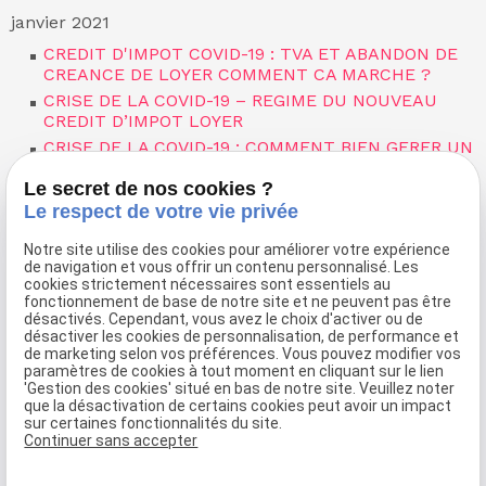
janvier 2021
CREDIT D'IMPOT COVID-19 : TVA ET ABANDON DE
CREANCE DE LOYER COMMENT CA MARCHE ?
CRISE DE LA COVID-19 – REGIME DU NOUVEAU
CREDIT D’IMPOT LOYER
CRISE DE LA COVID-19 : COMMENT BIEN GERER UN
ABANDON DE CREANCE DE LOYER
Le secret de nos cookies ?
septembre 2020
Le respect de votre vie privée
COVID-19 ET DIFFICULTES DES ENTREPRISES :
COMMENT REBONDIR FACE A LA CRISE ?
Notre site utilise des cookies pour améliorer votre expérience
de navigation et vous offrir un contenu personnalisé. Les
mai 2020
cookies strictement nécessaires sont essentiels au
fonctionnement de base de notre site et ne peuvent pas être
LES AVOCATS EN ACTION : AIDE AUX
désactivés. Cependant, vous avez le choix d'activer ou de
ENTREPRISES DU DEPARTEMENT DE LA SEINE
désactiver les cookies de personnalisation, de performance et
SAINT DENIS
de marketing selon vos préférences. Vous pouvez modifier vos
paramètres de cookies à tout moment en cliquant sur le lien
11 MAI 2020 : A J-4 DU DECONFINEMENT ON Y EST
'Gestion des cookies' situé en bas de notre site. Veuillez noter
PRESQUE ! MAIS QUE VA-T-IL SE PASSER ?
que la désactivation de certains cookies peut avoir un impact
sur certaines fonctionnalités du site.
Continuer sans accepter
Voir toutes les actualités
phone